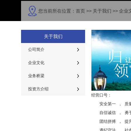
您当前所在位置：
首页
>>
关于我们
>>
企业
关于我们
公司简介
企业文化
业务桥梁
投资方介绍
经营口号：
安全第一 ， 质
自信诚信 ， 勇
团结拼搏 ， 提
遵纪守法 ， 社