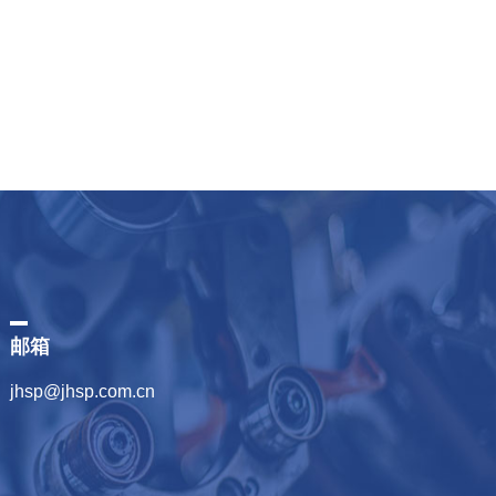
邮箱
jhsp@jhsp.com.cn