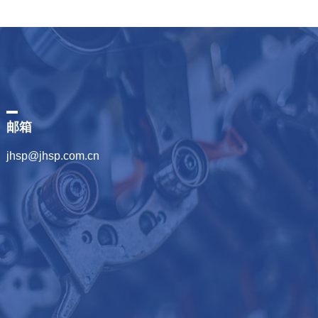
邮箱
jhsp@jhsp.com.cn